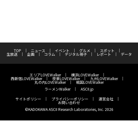
TOP
ニュース
イベント
グルメ
スポット
生放送
企画
コラム
デジタル冊子
レポート
データ
エリアLOVEWalker
横浜LOVEWalker
西新宿LOVEWalker
夜景LOVEWalker
九州LOVEWalker
丸の内LOVEWalker
戦国LOVEWalker
ラーメンWalker
ASCII.jp
サイトポリシー
プライバシーポリシー
運営会社
お問い合わせ
©KADOKAWA ASCII Research Laboratories, Inc. 2026