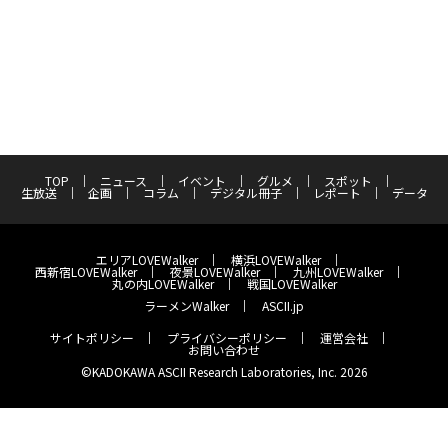
TOP
ニュース
イベント
グルメ
スポット
生放送
企画
コラム
デジタル冊子
レポート
データ
エリアLOVEWalker
横浜LOVEWalker
西新宿LOVEWalker
夜景LOVEWalker
九州LOVEWalker
丸の内LOVEWalker
戦国LOVEWalker
ラーメンWalker
ASCII.jp
サイトポリシー
プライバシーポリシー
運営会社
お問い合わせ
©KADOKAWA ASCII Research Laboratories, Inc. 2026