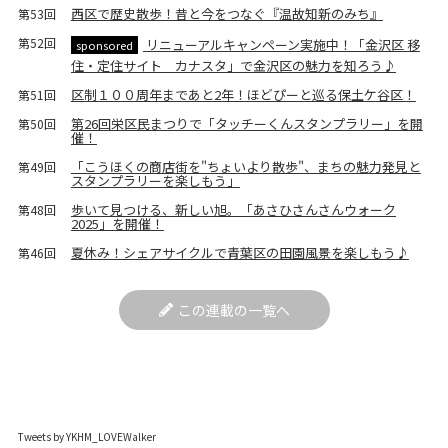
西区で歴史散歩！昔と今をつなぐ『温故知新のみち』
第53回
第52回
リニューアルキャンペーン実施中！「金沢区 移
sponsored
住・定住サイト カナスタ」で金沢区の魅力を知ろう♪
区制１００周年まであと2年！ほどぴーと巡る保土ケ谷区！
第51回
第26回栄区民まつりで「タッチーくんスタンプラリー」を開
第50回
催！
「こうほくの商店街を"ちょいより散歩"、まちの魅力発見と
第49回
スタンプラリーを楽しもう」
歩いて見つける、新しい旭。「あさひさんさんウォーク
第48回
2025」を開催！
夏休み！シェアサイクルで青葉区の田園風景を楽しもう♪
第46回
この連載の一覧へ
Tweets by YKHM_LOVEWalker