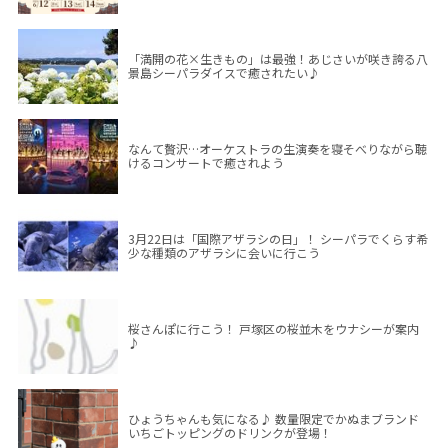
「満開の花×生きもの」は最強！あじさいが咲き誇る八
景島シーパラダイスで癒されたい♪
なんて贅沢…オーケストラの生演奏を寝そべりながら聴
けるコンサートで癒されよう
3月22日は「国際アザラシの日」！ シーパラでくらす希
少な種類のアザラシに会いに行こう
桜さんぽに行こう！ 戸塚区の桜並木をウナシーが案内
♪
ひょうちゃんも気になる♪ 数量限定でかぬまブランド
いちごトッピングのドリンクが登場！