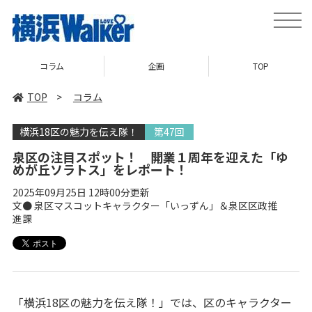
toggle
naviga
企画
TOP
ニュース
TOP
>
コラム
横浜18区の魅力を伝え隊！
第47回
泉区の注目スポット！ 開業１周年を迎えた「ゆ
めが丘ソラトス」をレポート！
2025年09月25日 12時00分更新
文● 泉区マスコットキャラクター「いっずん」＆泉区区政推
進課
「横浜18区の魅力を伝え隊！」では、区のキャラクター