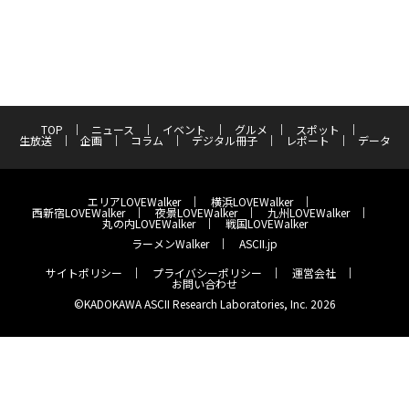
TOP
ニュース
イベント
グルメ
スポット
生放送
企画
コラム
デジタル冊子
レポート
データ
エリアLOVEWalker
横浜LOVEWalker
西新宿LOVEWalker
夜景LOVEWalker
九州LOVEWalker
丸の内LOVEWalker
戦国LOVEWalker
ラーメンWalker
ASCII.jp
サイトポリシー
プライバシーポリシー
運営会社
お問い合わせ
©KADOKAWA ASCII Research Laboratories, Inc. 2026