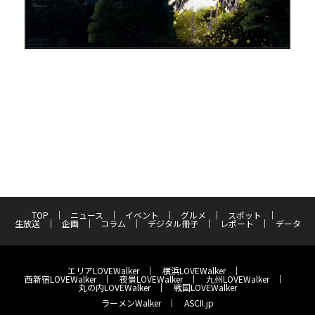
TOP
ニュース
イベント
グルメ
スポット
生放送
企画
コラム
デジタル冊子
レポート
データ
エリアLOVEWalker
横浜LOVEWalker
西新宿LOVEWalker
夜景LOVEWalker
九州LOVEWalker
丸の内LOVEWalker
戦国LOVEWalker
ラーメンWalker
ASCII.jp