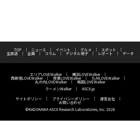
TOP
ニュース
イベント
グルメ
スポット
生放送
企画
コラム
デジタル冊子
レポート
データ
エリアLOVEWalker
横浜LOVEWalker
西新宿LOVEWalker
夜景LOVEWalker
九州LOVEWalker
丸の内LOVEWalker
戦国LOVEWalker
ラーメンWalker
ASCII.jp
サイトポリシー
プライバシーポリシー
運営会社
お問い合わせ
©KADOKAWA ASCII Research Laboratories, Inc. 2026