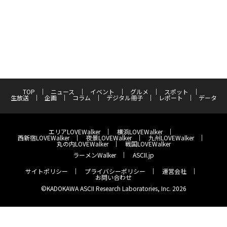
TOP
ニュース
イベント
グルメ
スポット
生放送
企画
コラム
デジタル冊子
レポート
データ
エリアLOVEWalker
横浜LOVEWalker
西新宿LOVEWalker
夜景LOVEWalker
九州LOVEWalker
丸の内LOVEWalker
戦国LOVEWalker
ラーメンWalker
ASCII.jp
サイトポリシー
プライバシーポリシー
運営会社
お問い合わせ
©KADOKAWA ASCII Research Laboratories, Inc. 2026