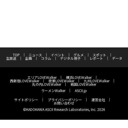
TOP
ニュース
イベント
グルメ
スポット
生放送
企画
コラム
デジタル冊子
レポート
データ
エリアLOVEWalker
横浜LOVEWalker
西新宿LOVEWalker
夜景LOVEWalker
九州LOVEWalker
丸の内LOVEWalker
戦国LOVEWalker
ラーメンWalker
ASCII.jp
サイトポリシー
プライバシーポリシー
運営会社
お問い合わせ
©KADOKAWA ASCII Research Laboratories, Inc. 2026