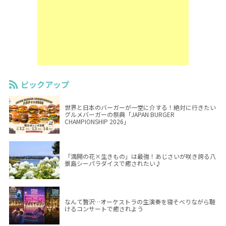
ピックアップ
世界と日本のバーガーが一堂に介する！絶対に行きたい
グルメバーガーの祭典「JAPAN BURGER
CHAMPIONSHIP 2026」
「満開の花×生きもの」は最強！あじさいが咲き誇る八
景島シーパラダイスで癒されたい♪
なんて贅沢…オーケストラの生演奏を寝そべりながら聴
けるコンサートで癒されよう