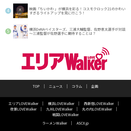
映画「ちいかわ 」が横浜を彩る！コスモクロック21のかわい
すぎるライトアップを見に行こう！
横浜DeNAベイスターズ、三浦大輔監督、佐野恵太選手が対談
～三浦監督が佐野選手に期待することは？
TOP
ニュース
コラム
企画
エリアLOVEWalker
横浜LOVEWalker
西新宿LOVEWalker
夜景LOVEWalker
九州LOVEWalker
丸の内LOVEWalker
戦国LOVEWalker
ラーメンWalker
ASCII.jp