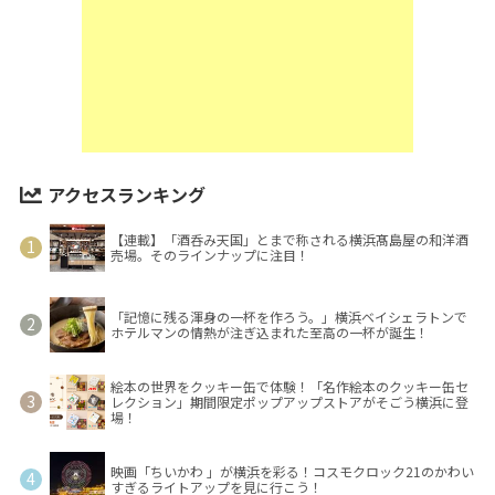
アクセスランキング
【連載】「酒呑み天国」とまで称される横浜髙島屋の和洋酒
売場。そのラインナップに注目！
「記憶に残る渾身の一杯を作ろう。」横浜ベイシェラトンで
ホテルマンの情熱が注ぎ込まれた至高の一杯が誕生！
絵本の世界をクッキー缶で体験！「名作絵本のクッキー缶セ
レクション」期間限定ポップアップストアがそごう横浜に登
場！
映画「ちいかわ 」が横浜を彩る！コスモクロック21のかわい
すぎるライトアップを見に行こう！