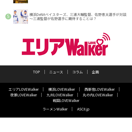
横浜DeNAベイスターズ、三浦大輔監督、佐野恵太選手が対談
～三浦監督が佐野選手に期待することは？
TOP
ニュース
コラム
企画
エリアLOVEWalker
横浜LOVEWalker
西新宿LOVEWalker
夜景LOVEWalker
九州LOVEWalker
丸の内LOVEWalker
戦国LOVEWalker
ラーメンWalker
ASCII.jp
サイトポリシー
プライバシーポリシー
運営会社
お問い合わせ