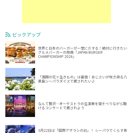
ピックアップ
世界と日本のバーガーが一堂に介する！絶対に行きたい
グルメバーガーの祭典「JAPAN BURGER
CHAMPIONSHIP 2026」
「満開の花×生きもの」は最強！あじさいが咲き誇る八
景島シーパラダイスで癒されたい♪
なんて贅沢…オーケストラの生演奏を寝そべりながら聴
けるコンサートで癒されよう
3月22日は「国際アザラシの日」！ シーパラでくらす希