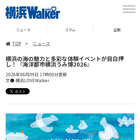
toggle
naviga
ニュース
コラム
企画
TOP
>
ニュース
横浜の海の魅力と多彩な体験イベントが目白押
し！『海洋都市横浜うみ博2026』
2026年06月09日 17時00分更新
文● 横浜LOVEWalker