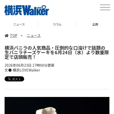
toggle
naviga
ニュース
コラム
企画
TOP
>
ニュース
横浜バニラの人気商品・圧倒的な口溶けで話題の
生バニラチーズケーキを6月24日（水）より数量限
定で店頭販売！
2026年06月23日 17時00分更新
文● 横浜LOVEWalker