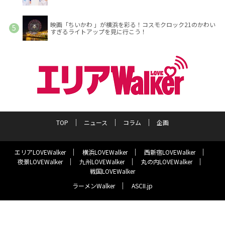
映画「ちいかわ 」が横浜を彩る！コスモクロック21のかわい
すぎるライトアップを見に行こう！
TOP
ニュース
コラム
企画
エリアLOVEWalker
横浜LOVEWalker
西新宿LOVEWalker
夜景LOVEWalker
九州LOVEWalker
丸の内LOVEWalker
戦国LOVEWalker
ラーメンWalker
ASCII.jp
サイトポリシー
プライバシーポリシー
運営会社
お問い合わせ