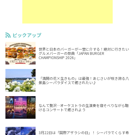
ピックアップ
世界と日本のバーガーが一堂に介する！絶対に行きたい
グルメバーガーの祭典「JAPAN BURGER
CHAMPIONSHIP 2026」
「満開の花×生きもの」は最強！あじさいが咲き誇る八
景島シーパラダイスで癒されたい♪
なんて贅沢…オーケストラの生演奏を寝そべりながら聴
けるコンサートで癒されよう
3月22日は「国際アザラシの日」！ シーパラでくらす希