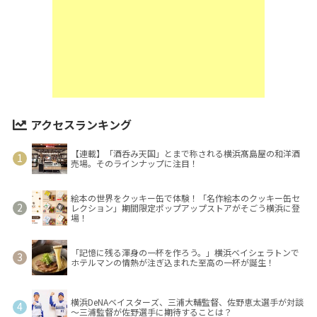
アクセスランキング
【連載】「酒呑み天国」とまで称される横浜髙島屋の和洋酒
売場。そのラインナップに注目！
絵本の世界をクッキー缶で体験！「名作絵本のクッキー缶セ
レクション」期間限定ポップアップストアがそごう横浜に登
場！
「記憶に残る渾身の一杯を作ろう。」横浜ベイシェラトンで
ホテルマンの情熱が注ぎ込まれた至高の一杯が誕生！
横浜DeNAベイスターズ、三浦大輔監督、佐野恵太選手が対談
～三浦監督が佐野選手に期待することは？