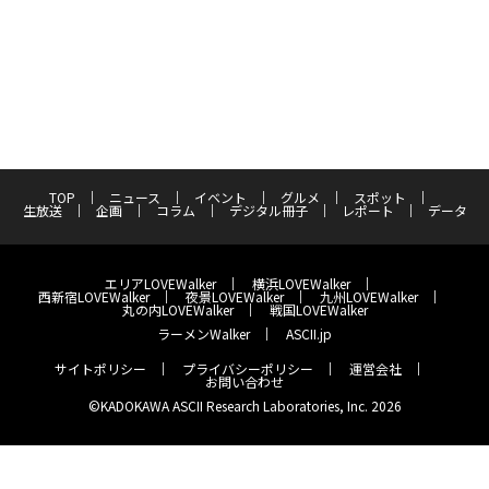
TOP
ニュース
イベント
グルメ
スポット
生放送
企画
コラム
デジタル冊子
レポート
データ
エリアLOVEWalker
横浜LOVEWalker
西新宿LOVEWalker
夜景LOVEWalker
九州LOVEWalker
丸の内LOVEWalker
戦国LOVEWalker
ラーメンWalker
ASCII.jp
サイトポリシー
プライバシーポリシー
運営会社
お問い合わせ
©KADOKAWA ASCII Research Laboratories, Inc. 2026