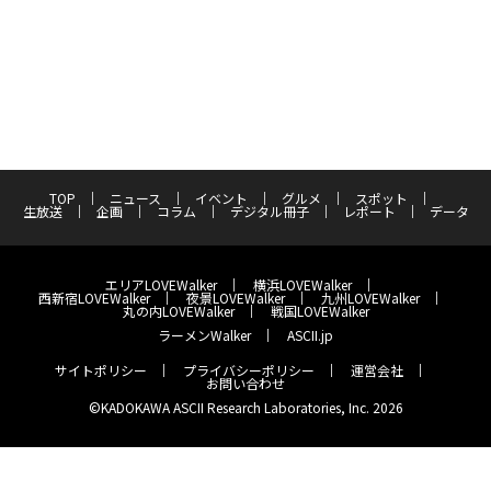
TOP
ニュース
イベント
グルメ
スポット
生放送
企画
コラム
デジタル冊子
レポート
データ
エリアLOVEWalker
横浜LOVEWalker
西新宿LOVEWalker
夜景LOVEWalker
九州LOVEWalker
丸の内LOVEWalker
戦国LOVEWalker
ラーメンWalker
ASCII.jp
サイトポリシー
プライバシーポリシー
運営会社
お問い合わせ
©KADOKAWA ASCII Research Laboratories, Inc. 2026