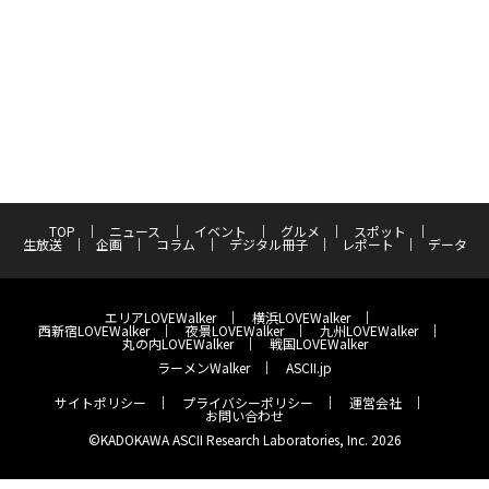
TOP
ニュース
イベント
グルメ
スポット
生放送
企画
コラム
デジタル冊子
レポート
データ
エリアLOVEWalker
横浜LOVEWalker
西新宿LOVEWalker
夜景LOVEWalker
九州LOVEWalker
丸の内LOVEWalker
戦国LOVEWalker
ラーメンWalker
ASCII.jp
サイトポリシー
プライバシーポリシー
運営会社
お問い合わせ
©KADOKAWA ASCII Research Laboratories, Inc. 2026