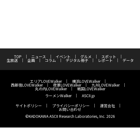
TOP
ニュース
イベント
グルメ
スポット
生放送
企画
コラム
デジタル冊子
レポート
データ
エリアLOVEWalker
横浜LOVEWalker
西新宿LOVEWalker
夜景LOVEWalker
九州LOVEWalker
丸の内LOVEWalker
戦国LOVEWalker
ラーメンWalker
ASCII.jp
サイトポリシー
プライバシーポリシー
運営会社
お問い合わせ
©KADOKAWA ASCII Research Laboratories, Inc. 2026