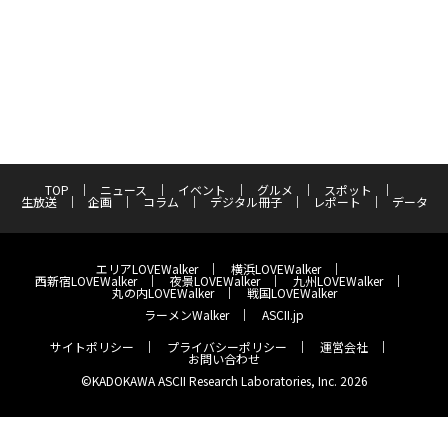
TOP
ニュース
イベント
グルメ
スポット
生放送
企画
コラム
デジタル冊子
レポート
データ
エリアLOVEWalker
横浜LOVEWalker
西新宿LOVEWalker
夜景LOVEWalker
九州LOVEWalker
丸の内LOVEWalker
戦国LOVEWalker
ラーメンWalker
ASCII.jp
サイトポリシー
プライバシーポリシー
運営会社
お問い合わせ
©KADOKAWA ASCII Research Laboratories, Inc. 2026