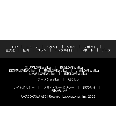
TOP
ニュース
イベント
グルメ
スポット
生放送
企画
コラム
デジタル冊子
レポート
データ
エリアLOVEWalker
横浜LOVEWalker
西新宿LOVEWalker
夜景LOVEWalker
九州LOVEWalker
丸の内LOVEWalker
戦国LOVEWalker
ラーメンWalker
ASCII.jp
サイトポリシー
プライバシーポリシー
運営会社
お問い合わせ
©KADOKAWA ASCII Research Laboratories, Inc. 2026