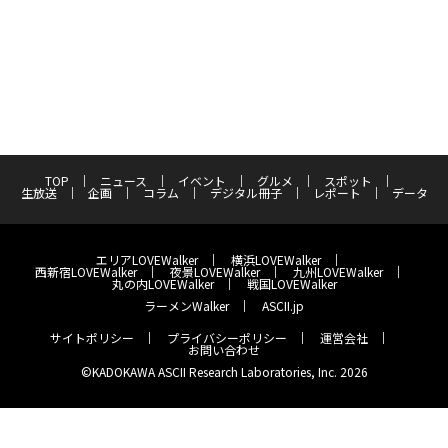
TOP
ニュース
イベント
グルメ
スポット
生放送
企画
コラム
デジタル冊子
レポート
データ
エリアLOVEWalker
横浜LOVEWalker
西新宿LOVEWalker
夜景LOVEWalker
九州LOVEWalker
丸の内LOVEWalker
戦国LOVEWalker
ラーメンWalker
ASCII.jp
サイトポリシー
プライバシーポリシー
運営会社
お問い合わせ
©KADOKAWA ASCII Research Laboratories, Inc. 2026