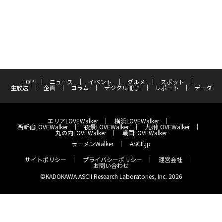
TOP
ニュース
イベント
グルメ
スポット
生放送
企画
コラム
デジタル冊子
レポート
データ
エリアLOVEWalker
横浜LOVEWalker
西新宿LOVEWalker
夜景LOVEWalker
九州LOVEWalker
丸の内LOVEWalker
戦国LOVEWalker
ラーメンWalker
ASCII.jp
サイトポリシー
プライバシーポリシー
運営会社
お問い合わせ
©KADOKAWA ASCII Research Laboratories, Inc. 2026