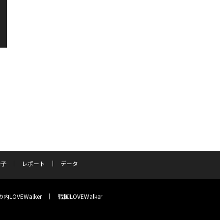
冊子
レポート
データ
内LOVEWalker
戦国LOVEWalker