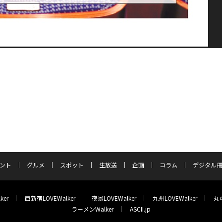
ント
グルメ
スポット
生放送
企画
コラム
デジタル
ker
西新宿LOVEWalker
夜景LOVEWalker
九州LOVEWalker
丸の
ラーメンWalker
ASCII.jp