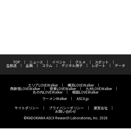
TOP
ニュース
イベント
グルメ
スポット
生放送
企画
コラム
デジタル冊子
レポート
データ
エリアLOVEWalker
横浜LOVEWalker
西新宿LOVEWalker
夜景LOVEWalker
九州LOVEWalker
丸の内LOVEWalker
戦国LOVEWalker
ラーメンWalker
ASCII.jp
サイトポリシー
プライバシーポリシー
運営会社
お問い合わせ
©KADOKAWA ASCII Research Laboratories, Inc. 2026