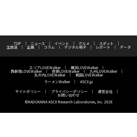
TOP
ニュース
イベント
グルメ
スポット
生放送
企画
コラム
デジタル冊子
レポート
データ
エリアLOVEWalker
横浜LOVEWalker
西新宿LOVEWalker
夜景LOVEWalker
九州LOVEWalker
丸の内LOVEWalker
戦国LOVEWalker
ラーメンWalker
ASCII.jp
サイトポリシー
プライバシーポリシー
運営会社
お問い合わせ
©KADOKAWA ASCII Research Laboratories, Inc. 2026