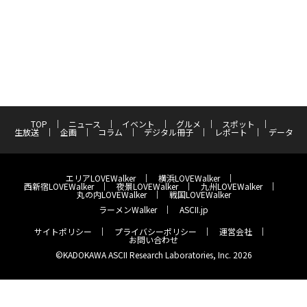
TOP
ニュース
イベント
グルメ
スポット
生放送
企画
コラム
デジタル冊子
レポート
データ
エリアLOVEWalker
横浜LOVEWalker
西新宿LOVEWalker
夜景LOVEWalker
九州LOVEWalker
丸の内LOVEWalker
戦国LOVEWalker
ラーメンWalker
ASCII.jp
サイトポリシー
プライバシーポリシー
運営会社
お問い合わせ
©KADOKAWA ASCII Research Laboratories, Inc. 2026