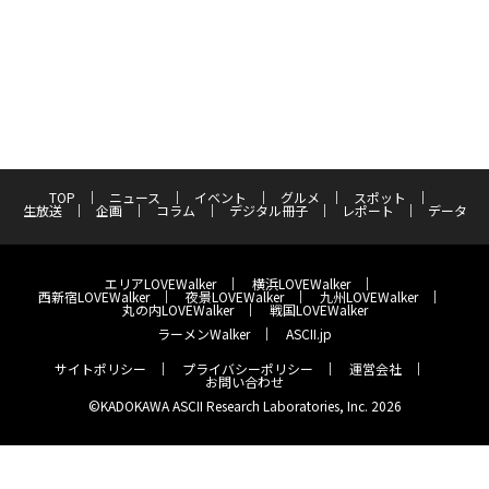
TOP
ニュース
イベント
グルメ
スポット
生放送
企画
コラム
デジタル冊子
レポート
データ
エリアLOVEWalker
横浜LOVEWalker
西新宿LOVEWalker
夜景LOVEWalker
九州LOVEWalker
丸の内LOVEWalker
戦国LOVEWalker
ラーメンWalker
ASCII.jp
サイトポリシー
プライバシーポリシー
運営会社
お問い合わせ
©KADOKAWA ASCII Research Laboratories, Inc. 2026