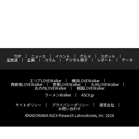
TOP
ニュース
イベント
グルメ
スポット
生放送
企画
コラム
デジタル冊子
レポート
データ
エリアLOVEWalker
横浜LOVEWalker
西新宿LOVEWalker
夜景LOVEWalker
九州LOVEWalker
丸の内LOVEWalker
戦国LOVEWalker
ラーメンWalker
ASCII.jp
サイトポリシー
プライバシーポリシー
運営会社
お問い合わせ
©KADOKAWA ASCII Research Laboratories, Inc. 2026