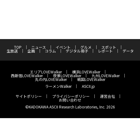
TOP
ニュース
イベント
グルメ
スポット
生放送
企画
コラム
デジタル冊子
レポート
データ
エリアLOVEWalker
横浜LOVEWalker
西新宿LOVEWalker
夜景LOVEWalker
九州LOVEWalker
丸の内LOVEWalker
戦国LOVEWalker
ラーメンWalker
ASCII.jp
サイトポリシー
プライバシーポリシー
運営会社
お問い合わせ
©KADOKAWA ASCII Research Laboratories, Inc. 2026