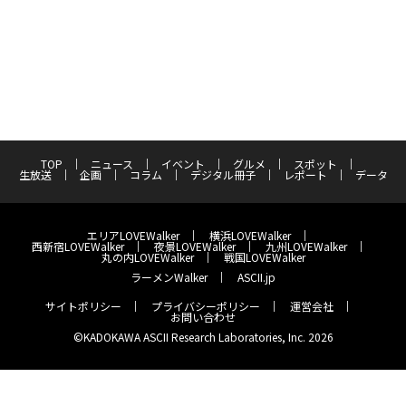
TOP
ニュース
イベント
グルメ
スポット
生放送
企画
コラム
デジタル冊子
レポート
データ
エリアLOVEWalker
横浜LOVEWalker
西新宿LOVEWalker
夜景LOVEWalker
九州LOVEWalker
丸の内LOVEWalker
戦国LOVEWalker
ラーメンWalker
ASCII.jp
サイトポリシー
プライバシーポリシー
運営会社
お問い合わせ
©KADOKAWA ASCII Research Laboratories, Inc. 2026