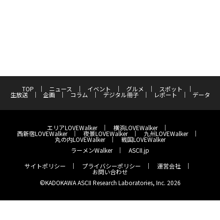
TOP
ニュース
イベント
グルメ
スポット
生放送
企画
コラム
デジタル冊子
レポート
データ
エリアLOVEWalker
横浜LOVEWalker
西新宿LOVEWalker
夜景LOVEWalker
九州LOVEWalker
丸の内LOVEWalker
戦国LOVEWalker
ラーメンWalker
ASCII.jp
サイトポリシー
プライバシーポリシー
運営会社
お問い合わせ
©KADOKAWA ASCII Research Laboratories, Inc. 2026