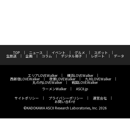
TOP
ニュース
イベント
グルメ
スポット
生放送
企画
コラム
デジタル冊子
レポート
データ
エリアLOVEWalker
横浜LOVEWalker
西新宿LOVEWalker
夜景LOVEWalker
九州LOVEWalker
丸の内LOVEWalker
戦国LOVEWalker
ラーメンWalker
ASCII.jp
サイトポリシー
プライバシーポリシー
運営会社
お問い合わせ
©KADOKAWA ASCII Research Laboratories, Inc. 2026