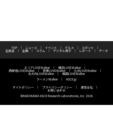
TOP
ニュース
イベント
グルメ
スポット
生放送
企画
コラム
デジタル冊子
レポート
データ
エリアLOVEWalker
横浜LOVEWalker
西新宿LOVEWalker
夜景LOVEWalker
九州LOVEWalker
丸の内LOVEWalker
戦国LOVEWalker
ラーメンWalker
ASCII.jp
サイトポリシー
プライバシーポリシー
運営会社
お問い合わせ
©KADOKAWA ASCII Research Laboratories, Inc. 2026