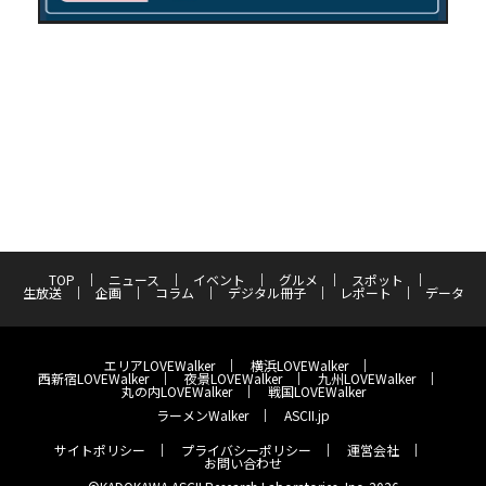
TOP
ニュース
イベント
グルメ
スポット
生放送
企画
コラム
デジタル冊子
レポート
データ
エリアLOVEWalker
横浜LOVEWalker
西新宿LOVEWalker
夜景LOVEWalker
九州LOVEWalker
丸の内LOVEWalker
戦国LOVEWalker
ラーメンWalker
ASCII.jp
サイトポリシー
プライバシーポリシー
運営会社
お問い合わせ