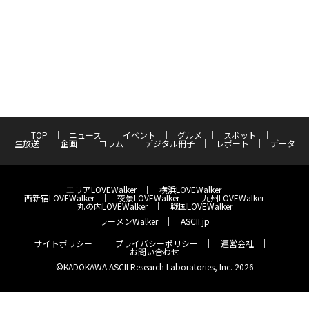
TOP
ニュース
イベント
グルメ
スポット
生放送
企画
コラム
デジタル冊子
レポート
データ
エリアLOVEWalker
横浜LOVEWalker
西新宿LOVEWalker
夜景LOVEWalker
九州LOVEWalker
丸の内LOVEWalker
戦国LOVEWalker
ラーメンWalker
ASCII.jp
サイトポリシー
プライバシーポリシー
運営会社
お問い合わせ
©KADOKAWA ASCII Research Laboratories, Inc. 2026