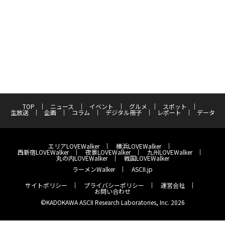
TOP
ニュース
イベント
グルメ
スポット
生放送
企画
コラム
デジタル冊子
レポート
データ
エリアLOVEWalker
横浜LOVEWalker
西新宿LOVEWalker
夜景LOVEWalker
九州LOVEWalker
丸の内LOVEWalker
戦国LOVEWalker
ラーメンWalker
ASCII.jp
サイトポリシー
プライバシーポリシー
運営会社
お問い合わせ
©KADOKAWA ASCII Research Laboratories, Inc. 2026