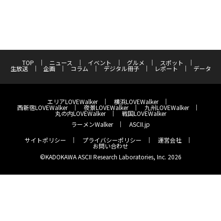
TOP
ニュース
イベント
グルメ
スポット
生放送
企画
コラム
デジタル冊子
レポート
データ
エリアLOVEWalker
横浜LOVEWalker
西新宿LOVEWalker
夜景LOVEWalker
九州LOVEWalker
丸の内LOVEWalker
戦国LOVEWalker
ラーメンWalker
ASCII.jp
サイトポリシー
プライバシーポリシー
運営会社
お問い合わせ
©KADOKAWA ASCII Research Laboratories, Inc. 2026