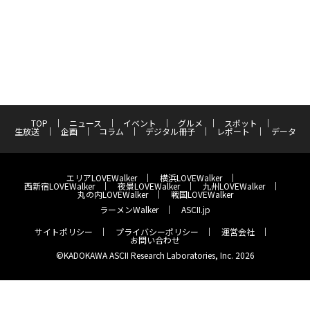
TOP
ニュース
イベント
グルメ
スポット
生放送
企画
コラム
デジタル冊子
レポート
データ
エリアLOVEWalker
横浜LOVEWalker
西新宿LOVEWalker
夜景LOVEWalker
九州LOVEWalker
丸の内LOVEWalker
戦国LOVEWalker
ラーメンWalker
ASCII.jp
サイトポリシー
プライバシーポリシー
運営会社
お問い合わせ
©KADOKAWA ASCII Research Laboratories, Inc. 2026