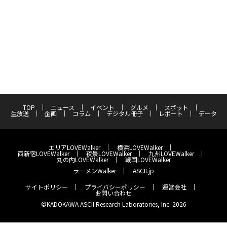
TOP
ニュース
イベント
グルメ
スポット
生放送
企画
コラム
デジタル冊子
レポート
データ
エリアLOVEWalker
横浜LOVEWalker
西新宿LOVEWalker
夜景LOVEWalker
九州LOVEWalker
丸の内LOVEWalker
戦国LOVEWalker
ラーメンWalker
ASCII.jp
サイトポリシー
プライバシーポリシー
運営会社
お問い合わせ
©KADOKAWA ASCII Research Laboratories, Inc. 2026