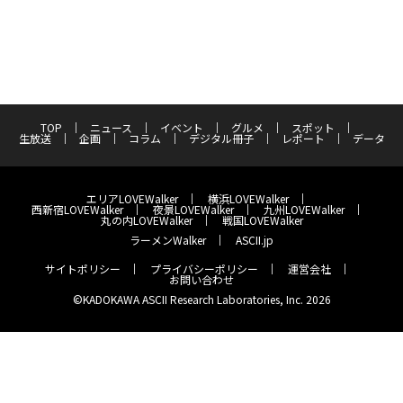
TOP
ニュース
イベント
グルメ
スポット
生放送
企画
コラム
デジタル冊子
レポート
データ
エリアLOVEWalker
横浜LOVEWalker
西新宿LOVEWalker
夜景LOVEWalker
九州LOVEWalker
丸の内LOVEWalker
戦国LOVEWalker
ラーメンWalker
ASCII.jp
サイトポリシー
プライバシーポリシー
運営会社
お問い合わせ
©KADOKAWA ASCII Research Laboratories, Inc. 2026