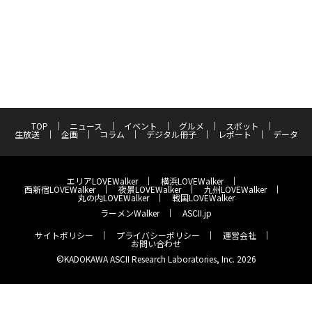
TOP
ニュース
イベント
グルメ
スポット
生放送
企画
コラム
デジタル冊子
レポート
データ
エリアLOVEWalker
横浜LOVEWalker
西新宿LOVEWalker
夜景LOVEWalker
九州LOVEWalker
丸の内LOVEWalker
戦国LOVEWalker
ラーメンWalker
ASCII.jp
サイトポリシー
プライバシーポリシー
運営会社
お問い合わせ
©KADOKAWA ASCII Research Laboratories, Inc. 2026