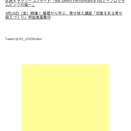
区民ギャラリーコンサート「the SMArt Performance vol.1 ～ブロッサ
ムピンクの風〜」
4月16日（金）開催！ 基礎から学ぶ、寄せ植え講座「初夏を彩る寄せ
植えづくり」参加者募集中
Tweets by NS_LOVEWalker