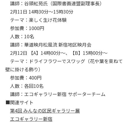
講師：谷頭紅苑氏（国際書画連盟副理事長）
2月11日 14時30分～15時30分
テーマ：楽しく生け花体験
参加費：1000円
人数：10名
講師：華道映月松風流 新宿地区映月会
2月12日 【A】14時00分～、【B】15時00分～
テーマ：ドライフラワーでスワッグ（花や葉を束ねて
壁に掛ける飾り）
参加費：400円
人数：各回10名
講師：エコギャラリー新宿 サポーターチーム
■関連サイト
第4回 みんなの区民ギャラリー展
エコギャラリー新宿