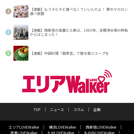
【連載】もうチビチビ食べなくていいんだよ！ 夢のマカロン
食べ放題
【連載】西新宿の高層ビル群は、1965年、淀橋浄水場の移転
からはじまった！
【連載】中国料理「翡翠宮」で壁を跳ぶスープを
TOP
ニュース
コラム
企画
エリアLOVEWalker
横浜LOVEWalker
西新宿LOVEWalker
夜景LOVEWalker
九州LOVEWalker
丸の内LOVEWalker