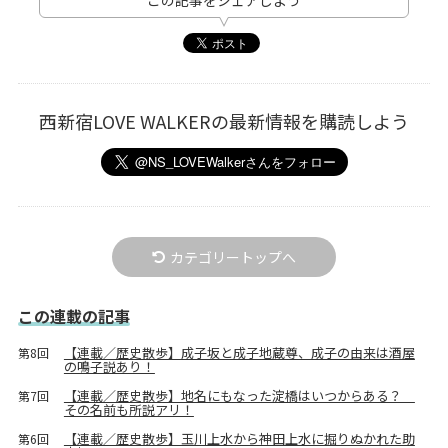
西新宿LOVE WALKERの最新情報を購読しよう
カテゴリートップへ
この連載の記事
【連載／歴史散歩】成子坂と成子地蔵尊、成子の由来は酒屋
第8回
の鳴子説あり！
【連載／歴史散歩】地名にもなった淀橋はいつからある？
第7回
その名前も所説アリ！
【連載／歴史散歩】玉川上水から神田上水に掘りぬかれた助
第6回