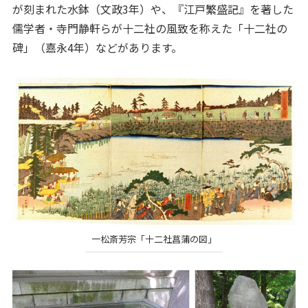
が刻まれた水鉢（文政3年）や、『江戸繁盛記』を著した
儒学者・寺門静軒らが十二社の風致を称えた「十二社の
碑」（嘉永4年）などがあります。
一松斎芳宗「十二社菖蒲の図」