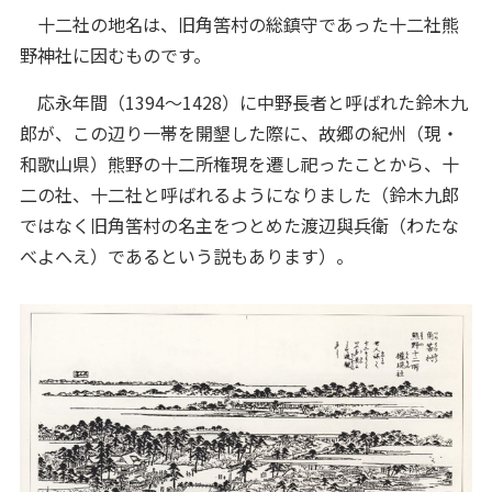
十二社の地名は、旧角筈村の総鎮守であった十二社熊
野神社に因むものです。
応永年間（1394～1428）に中野長者と呼ばれた鈴木九
郎が、この辺り一帯を開墾した際に、故郷の紀州（現・
和歌山県）熊野の十二所権現を遷し祀ったことから、十
二の社、十二社と呼ばれるようになりました（鈴木九郎
ではなく旧角筈村の名主をつとめた渡辺與兵衛（わたな
べよへえ）であるという説もあります）。