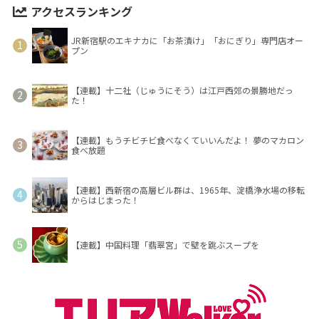
アクセスランキング
JR新宿駅のエキナカに「お茶漬け」「おにぎり」専門店オー
プン
【連載】十二社（じゅうにそう）は江戸西郊の景勝地だっ
た！
【連載】もうチビチビ食べなくていいんだよ！ 夢のマカロン
食べ放題
【連載】西新宿の高層ビル群は、1965年、淀橋浄水場の移転
からはじまった！
【連載】中国料理「翡翠宮」で壁を跳ぶスープを