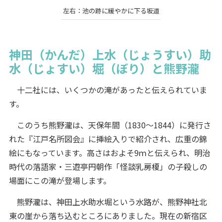
左右：池の跡に緩やかに下る坂道
神田（かんだ）上水（じょうすい）助
水（じょすい）堀（ぼり）と熊野瀧
十二社には、いくつかの滝があったと伝えられていま
す。
このうち熊野瀧は、天保年間（1830～1844）に発行さ
れた『江戸名所図会』に挿絵入りで紹介され、広重の錦
絵にもなっています。高さはおよそ9ｍと伝えられ、明治
時代の落語家・三遊亭円朝作「怪談乳房榎」の子殺しの
場面にこの滝が登場します。
熊野瀧は、神田上水助水堀という水路が、熊野神社北
東の崖から落ち込むところにありました。現在の新宿区