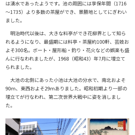
は湧水であったようです。池の周囲には享保年間（1716
～1735）より多数の茶屋ができ、景勝地としてにぎわい
ました。
明治時代以後は、大きな料亭ができ花柳界として知ら
れるようになり、最盛期には料亭・茶屋約100軒、芸妓お
よそ300名。ボート・屋形船・釣り・花火などの娯楽も盛
んに行なわれましたが、1968（昭和43）年7月に埋立て
られました。
大池の北側にあった小池は大池の分水で、南北およそ
90ｍ、東西およそ29ｍありました。昭和初期より一部の
埋立てが行なわれ、第二次世界大戦中に姿を消しまし
た。