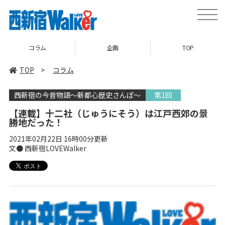
toggle
naviga
コラム
企画
TOP
TOP
>
コラム
西新宿の今昔物語～新都心歴史さんぽ～
第1回
【連載】十二社（じゅうにそう）は江戸西郊の景
勝地だった！
2021年02月22日 16時00分更新
文● 西新宿LOVEWalker