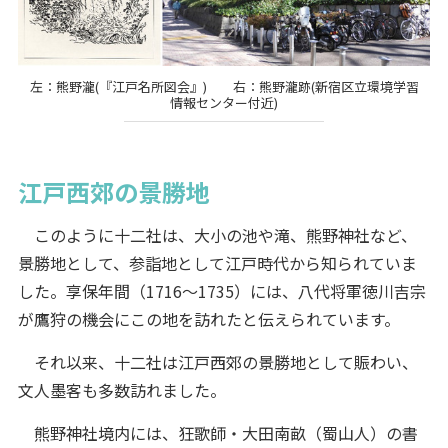
左：熊野瀧(『江戸名所図会』) 右：熊野瀧跡(新宿区立環境学習
情報センター付近)
江戸西郊の景勝地
このように十二社は、大小の池や滝、熊野神社など、
景勝地として、参詣地として江戸時代から知られていま
した。享保年間（1716～1735）には、八代将軍徳川吉宗
が鷹狩の機会にこの地を訪れたと伝えられています。
それ以来、十二社は江戸西郊の景勝地として賑わい、
文人墨客も多数訪れました。
熊野神社境内には、狂歌師・大田南畝（蜀山人）の書