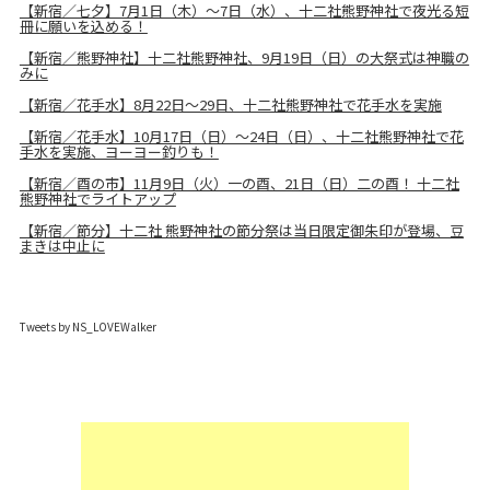
【新宿／七夕】7月1日（木）～7日（水）、十二社熊野神社で夜光る短
冊に願いを込める！
【新宿／熊野神社】十二社熊野神社、9月19日（日）の大祭式は神職の
みに
【新宿／花手水】8月22日～29日、十二社熊野神社で花手水を実施
【新宿／花手水】10月17日（日）～24日（日）、十二社熊野神社で花
手水を実施、ヨーヨー釣りも！
【新宿／酉の市】11月9日（火）一の酉、21日（日）二の酉！ 十二社
熊野神社でライトアップ
【新宿／節分】十二社 熊野神社の節分祭は当日限定御朱印が登場、豆
まきは中止に
Tweets by NS_LOVEWalker