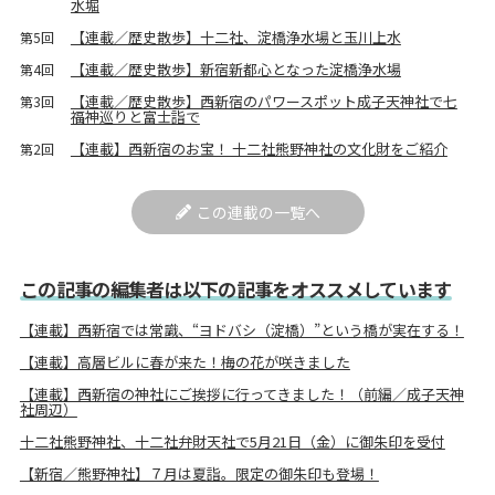
水堀
【連載／歴史散歩】十二社、淀橋浄水場と玉川上水
第5回
【連載／歴史散歩】新宿新都心となった淀橋浄水場
第4回
【連載／歴史散歩】西新宿のパワースポット成子天神社で七
第3回
福神巡りと富士詣で
【連載】西新宿のお宝！ 十二社熊野神社の文化財をご紹介
第2回
この連載の一覧へ
この記事の編集者は以下の記事をオススメしています
【連載】西新宿では常識、“ヨドバシ（淀橋）”という橋が実在する！
【連載】高層ビルに春が来た！梅の花が咲きました
【連載】西新宿の神社にご挨拶に行ってきました！（前編／成子天神
社周辺）
十二社熊野神社、十二社弁財天社で5月21日（金）に御朱印を受付
【新宿／熊野神社】７月は夏詣。限定の御朱印も登場！