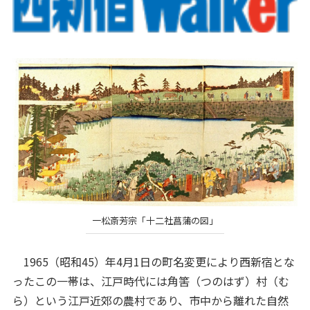
一松斎芳宗「十二社菖蒲の図」
1965（昭和45）年4月1日の町名変更により西新宿とな
ったこの一帯は、江戸時代には角筈（つのはず）村（む
ら）という江戸近郊の農村であり、市中から離れた自然