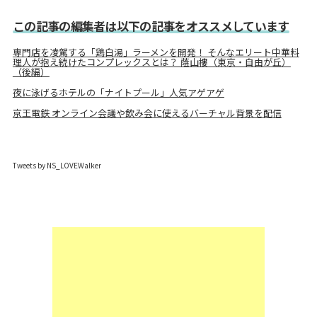
この記事の編集者は以下の記事をオススメしています
専門店を凌駕する「鶏白湯」ラーメンを開発！ そんなエリート中華料
理人が抱え続けたコンプレックスとは？ 蔭山樓（東京・自由が丘）
（後編）
夜に泳げるホテルの「ナイトプール」人気アゲアゲ
京王電鉄 オンライン会議や飲み会に使えるバーチャル背景を配信
Tweets by NS_LOVEWalker