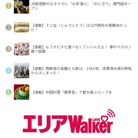
JR新宿駅のエキナカに「お茶漬け」「おにぎり」専門店オー
プン
【連載】十二社（じゅうにそう）は江戸西郊の景勝地だっ
た！
【連載】もうチビチビ食べなくていいんだよ！ 夢のマカロン
食べ放題
【連載】西新宿の高層ビル群は、1965年、淀橋浄水場の移転
からはじまった！
【連載】中国料理「翡翠宮」で壁を跳ぶスープを