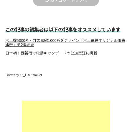
カテゴリートップへ
この記事の編集者は以下の記事をオススメしています
京王線5000系・井の頭線1000系をデザイン「京王電鉄オリジナル御朱
印帳」第2弾発売
日本初！西新宿で電動キックボードの公道実証に挑戦
Tweets by NS_LOVEWalker