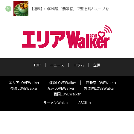
【連載】中国料理「翡翠宮」で壁を跳ぶスープを
TOP
ニュース
コラム
企画
エリアLOVEWalker
横浜LOVEWalker
西新宿LOVEWalker
夜景LOVEWalker
九州LOVEWalker
丸の内LOVEWalker
戦国LOVEWalker
ラーメンWalker
ASCII.jp
サイトポリシー
プライバシーポリシー
運営会社
お問い合わせ
©KADOKAWA ASCII Research Laboratories, Inc. 2026