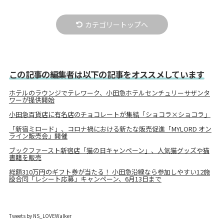
カテゴリートップへ
この記事の編集者は以下の記事をオススメしています
ホテルのラウンジでテレワーク、小田急ホテルセンチュリーサザンタ
ワーが提供開始
小田急百貨店に有名店のチョコレートが集結「ショコラ×ショコラ」
「新宿ミロード」、コロナ禍における新たな販売促進「MYLORD オン
ライン販売会」開催
ブックファースト新宿店「猫の日キャンペーン」、人気猫グッズや猫
書籍を販売
総額310万円のギフト券が当たる！ 小田急沿線なら参加しやすい12施
設合同「レシート応募」キャンペーン、6月13日まで
Tweets by NS_LOVEWalker