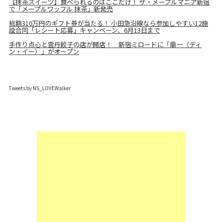
【抹茶スイーツ】食べられるのはここだけ！ ザ・メープルマニア新宿
で「メープルワッフル 抹茶」新発売
総額310万円のギフト券が当たる！ 小田急沿線なら参加しやすい12施
設合同「レシート応募」キャンペーン、6月13日まで
手作り点心と雲丹餃子の店が開店！ 新宿ミロードに「鼎一（ディ
ン・イー）」がオープン
Tweets by NS_LOVEWalker