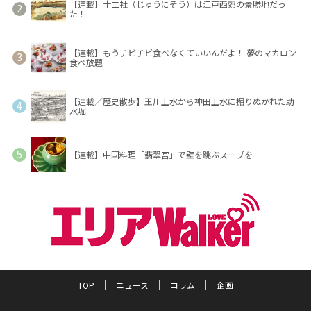
【連載】十二社（じゅうにそう）は江戸西郊の景勝地だっ
た！
【連載】もうチビチビ食べなくていいんだよ！ 夢のマカロン
食べ放題
【連載／歴史散歩】玉川上水から神田上水に掘りぬかれた助
水堀
【連載】中国料理「翡翠宮」で壁を跳ぶスープを
TOP
ニュース
コラム
企画