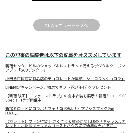
カテゴリートップへ
この記事の編集者は以下の記事をオススメしています
新宿センタービルのショップ＆レストランで使えるデジタルクーポン
アプリ「SCBデジクー」
小田急百貨店に有名店のチョコレートが集結「ショコラ×ショコラ」
LINE限定キャンペーン、抽選でギフト券1万円分をプレゼント！
【新宿 映画】「ファーストラヴ」の劇中衣装も展示！新宿ミロードが
Specialコラボ開催中
新宿ミロードにコラボカフェ！第1弾は「ヒプノシスマイク2nd
D.R.B」
【ガレット】ファン待望！ さくさく＆紅茶が隠し味の「キャラメルガ
レット」、新宿キャラメルゴーストハウスにて通年販売が決定！