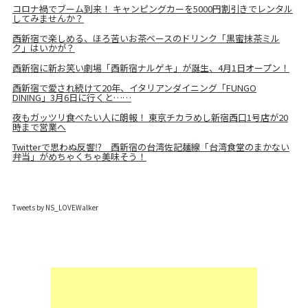
コロナ禍でブーム到来！ キャンピングカーを5000円割引きでレンタル
してみませんか？
西新宿で楽しめる、ほろ苦いお茶ベースのドリンク「黒蜜抹茶ミル
ク」はいかが？
西新宿に新お笑い劇場「西新宿ナルゲキ」が誕生、4月1日オープン！
西新宿で愛され続けて20年、イタリアンダイニング「FUNGO
DINING」3月6日に行くと……
夜もガッツリ食べたい人に朗報！ 東京チカラめし新宿西口1号店が20
時まで営業へ
Twitterで思わぬ反響⁉ 西新宿の台湾佐記麺線「台湾食堂のまかない
弁当」がめちゃくちゃ美味そう！
Tweets by NS_LOVEWalker