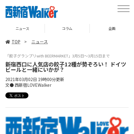
toggle
naviga
ス
コラム
企画
TOP
TOP
>
ニュース
「餃子グランプリwith BEERMARKET」3月5日～3月15日まで
新宿西口に人気店の餃子12種が勢ぞろい！ ドイツ
ビールと一緒にいかが？
2021年03月02日 19時00分更新
文● 西新宿LOVEWalker