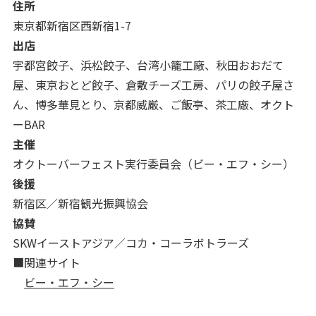
住所
東京都新宿区西新宿1-7
出店
宇都宮餃子、浜松餃子、台湾小籠工廠、秋田おおだて
屋、東京おとど餃子、倉敷チーズ工房、パリの餃子屋さ
ん、博多華見とり、京都威厳、ご飯亭、茶工廠、オクト
ーBAR
主催
オクトーバーフェスト実行委員会（ビー・エフ・シー）
後援
新宿区／新宿観光振興協会
協賛
SKWイーストアジア／コカ・コーラボトラーズ
■関連サイト
ビー・エフ・シー