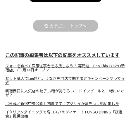
カテゴリートップへ
この記事の編集者は以下の記事をオススメしています
フォーを食べて医療従事者を応援しよう！ 専門店「Pho Thin TOKYO新
宿店」が3月14日オープン
セット購入で1品無料。うなぎ専門店で期間限定キャンペーンやってる
ぞ
新宿西口に人気店の餃子12種が勢ぞろい！ ドイツビールと一緒にいか
が？
【連載／新宿中央公園】初夏です！アジサイが蕾をつけ始めました
イタリアンダイニングで高コスパのディナー！ FUNGO DINING「夜定
食」提供開始