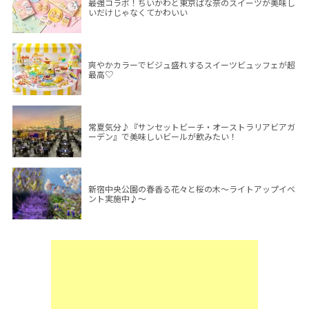
最強コラボ！ちいかわと東京ばな奈のスイーツが美味し
いだけじゃなくてかわいい
爽やかカラーでビジュ盛れするスイーツビュッフェが超
最高♡
常夏気分♪『サンセットビーチ・オーストラリアビアガ
ーデン』で美味しいビールが飲みたい！
新宿中央公園の春香る花々と桜の木～ライトアップイベ
ント実施中♪～