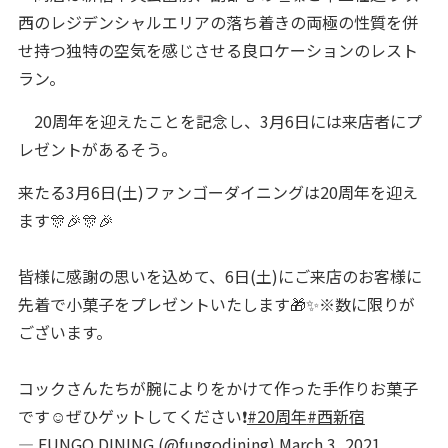
西のレジデンシャルエリアの落ち着きの両極の性質を併
せ持つ独特の空気を感じさせる良ロケーションのレスト
ラン。
20周年を迎えたことを記念し、3月6日には来店者にプ
レゼントがあるそう。
来たる3月6日(土)ファンゴーダイニングは20周年を迎え
ます🎊🎉🎊🎉
皆様に感謝の思いを込めて、6日(土)にご来店のお客様に
先着で小菓子をプレゼントいたします🎁✨※数に限りが
ございます。
コックさんたちが腕によりをかけて作った手作りお菓子
です☺️ぜひゲットしてください❗️
#20周年
#西新宿
— FUNGO DINING (@fungodining)
March 3, 2021