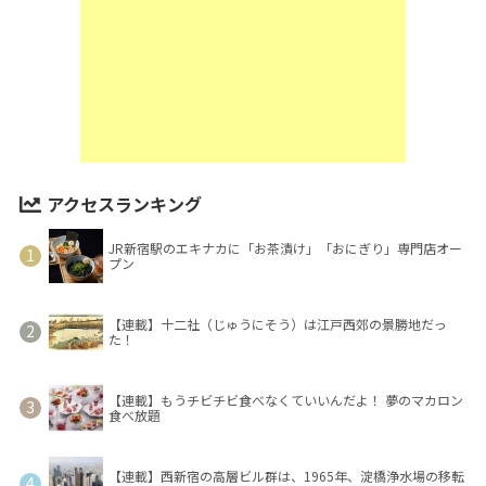
アクセスランキング
JR新宿駅のエキナカに「お茶漬け」「おにぎり」専門店オー
プン
【連載】十二社（じゅうにそう）は江戸西郊の景勝地だっ
た！
【連載】もうチビチビ食べなくていいんだよ！ 夢のマカロン
食べ放題
【連載】西新宿の高層ビル群は、1965年、淀橋浄水場の移転