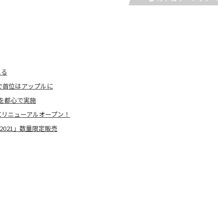
える
進で首位はアップルに
を都心で実施
にリニューアルオープン！
021」数量限定販売