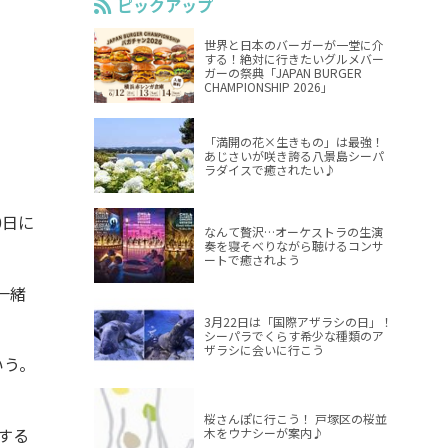
ピックアップ
世界と日本のバーガーが一堂に介
する！絶対に行きたいグルメバー
ガーの祭典「JAPAN BURGER
CHAMPIONSHIP 2026」
「満開の花×生きもの」は最強！
あじさいが咲き誇る八景島シーパ
ラダイスで癒されたい♪
0日に
なんて贅沢…オーケストラの生演
奏を寝そべりながら聴けるコンサ
ートで癒されよう
一緒
3月22日は「国際アザラシの日」！
シーパラでくらす希少な種類のア
ザラシに会いに行こう
いう。
桜さんぽに行こう！ 戸塚区の桜並
する
木をウナシーが案内♪