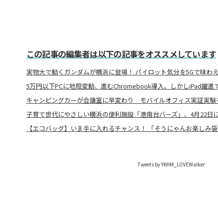
この記事の編集者は以下の記事をオススメしています
実物大で動くガンダムが横浜に登場！ パイロット気分を5Gで味わ
5万円以下PCに地殻変動、進むChromebook導入、しかしiPad躍
キャンピングカーが会議室に早変わり モバイルオフィス実証実験
子育て世代にやさしい横浜の便利施設「港南台バーズ」、4月22日
【エコバッグ】いま手に入れるチャンス！ 「そうにゃんお楽しみ袋2
Tweets by YKHM_LOVEWalker