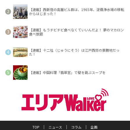
【連載】西新宿の高層ビル群は、1965年、淀橋浄水場の移転
からはじまった！
【連載】もうチビチビ食べなくていいんだよ！ 夢のマカロン
食べ放題
【連載】十二社（じゅうにそう）は江戸西郊の景勝地だっ
た！
【連載】中国料理「翡翠宮」で壁を跳ぶスープを
TOP
ニュース
コラム
企画