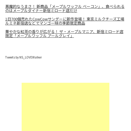
悪魔的なうまさ！ 新商品「メープルワッフル ベーコン」、食べられる
のはメープルダイナー新宿ミロード店だけ
1日700個売れたCowCowサンデーに新作登場！ 東京ミルクチーズ工場
ルミネ新宿店などでマンゴー味の季節限定商品
華やかな紅茶の香りが広がる！ ザ・メープルマニア、新宿ミロード店
限定「メープルワッフル アールグレイ」
Tweets by NS_LOVEWalker