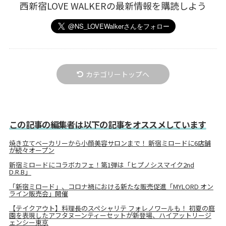
西新宿LOVE WALKERの最新情報を購読しよう
カテゴリートップへ
この記事の編集者は以下の記事をオススメしています
焼き立てベーカリーから小顔美容サロンまで！ 新宿ミロードに6店舗
が続々オープン
新宿ミロードにコラボカフェ！第1弾は「ヒプノシスマイク2nd
D.R.B」
「新宿ミロード」、コロナ禍における新たな販売促進「MYLORD オン
ライン販売会」開催
【テイクアウト】料理長のスペシャリテ フォレノワールも！ 初夏の庭
園を表現したアフタヌーンティーセットが新登場、ハイアットリージ
ェンシー東京